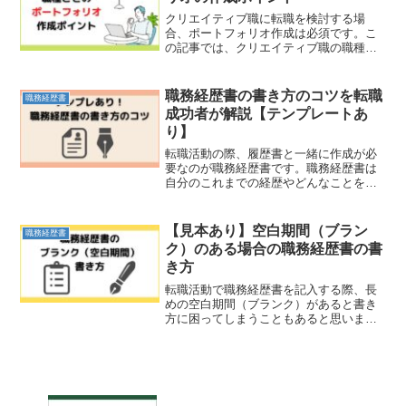
クリエイティブ職に転職を検討する場
合、ポートフォリオ作成は必須です。こ
の記事では、クリエイティブ職の職種ご
とのポートフォリオの作成ポイントにつ
いて解説しています。
職務経歴書の書き方のコツを転職
職務経歴書
成功者が解説【テンプレートあ
り】
転職活動の際、履歴書と一緒に作成が必
要なのが職務経歴書です。職務経歴書は
自分のこれまでの経歴やどんなことをし
てきて、何ができるのかをアピールする
ためにとても大切なものです。この記事
では、職務経歴書のコツや書くべき項
【見本あり】空白期間（ブラン
職務経歴書
目、提出前のチェックリストを採用担当
ク）のある場合の職務経歴書の書
の視点から紹介しています。
き方
転職活動で職務経歴書を記入する際、長
めの空白期間（ブランク）があると書き
方に困ってしまうこともあると思いま
す。この記事では、企業の採用担当者が6
つのパターンに分けて書き方の例とポイ
ントをご紹介します。空白期間の書き方
に悩んでいる方はぜひご一読ください。